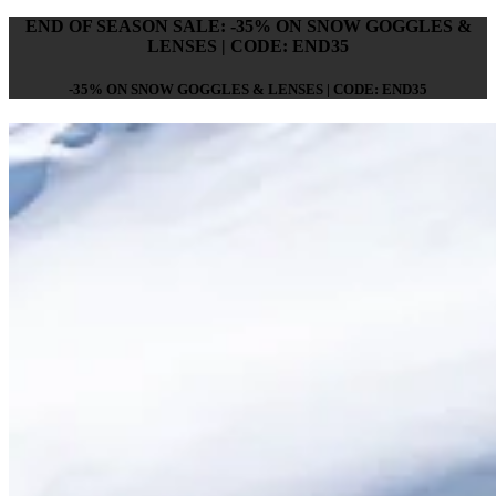
END OF SEASON SALE: -35% ON SNOW GOGGLES &
LENSES | CODE: END35
-35% ON SNOW GOGGLES & LENSES | CODE: END35