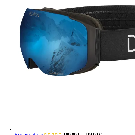
Explorer Brille
109,00
€
–
119,00
€