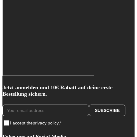
können
auf
der
Produktseite
gewählt
werden
Jetzt anmelden und 10€ Rabatt auf deine erste
Bestellung sichern.
I accept the
privacy policy
.*
Folge uns auf Social Media