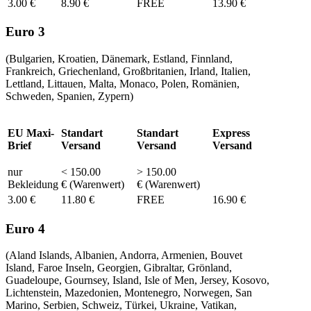
3.00 €
8.90 €
FREE
13.90 €
Euro 3
(Bulgarien, Kroatien, Dänemark, Estland, Finnland,
Frankreich, Griechenland, Großbritanien, Irland, Italien,
Lettland, Littauen, Malta, Monaco, Polen, Romänien,
Schweden, Spanien, Zypern)
EU Maxi-
Standart
Standart
Express
Brief
Versand
Versand
Versand
nur
< 150.00
> 150.00
Bekleidung
€ (Warenwert)
€ (Warenwert)
3.00 €
11.80 €
FREE
16.90 €
Euro 4
(Aland Islands, Albanien, Andorra, Armenien, Bouvet
Island, Faroe Inseln, Georgien, Gibraltar, Grönland,
Guadeloupe, Gournsey, Island, Isle of Men, Jersey, Kosovo,
Lichtenstein, Mazedonien, Montenegro, Norwegen, San
Marino, Serbien, Schweiz, Türkei, Ukraine, Vatikan,