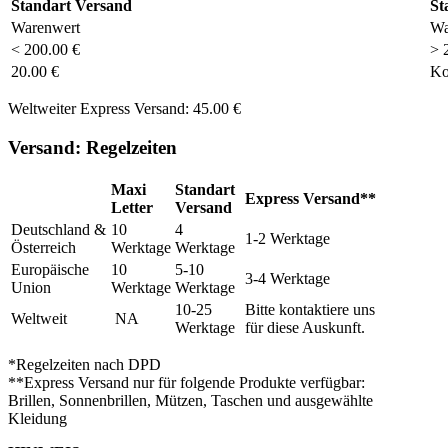
Standart Versand
St
Warenwert
Wa
< 200.00 €
> 
20.00 €
Ko
Weltweiter Express Versand: 45.00 €
Versand: Regelzeiten
Maxi
Standart
Express Versand**
Letter
Versand
Deutschland &
10
4
1-2 Werktage
Österreich
Werktage
Werktage
Europäische
10
5-10
3-4 Werktage
Union
Werktage
Werktage
10-25
Bitte kontaktiere uns
Weltweit
NA
Werktage
für diese Auskunft.
*Regelzeiten nach DPD
**Express Versand nur für folgende Produkte verfügbar:
Brillen, Sonnenbrillen, Mützen, Taschen und ausgewählte
Kleidung