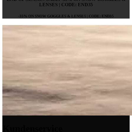
LENSES | CODE: END35
-35% ON SNOW GOGGLES & LENSES | CODE: END35
Kundenservice