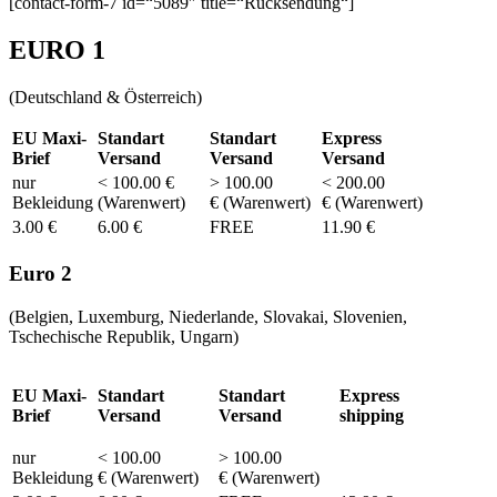
[contact-form-7 id=“5089″ title=“Rücksendung“]
EURO 1
(Deutschland & Österreich)
EU Maxi-
Standart
Standart
Express
Brief
Versand
Versand
Versand
nur
< 100.00 €
> 100.00
< 200.00
Bekleidung
(Warenwert)
€ (Warenwert)
€ (Warenwert)
3.00 €
6.00 €
FREE
11.90 €
Euro 2
(Belgien, Luxemburg, Niederlande, Slovakai, Slovenien,
Tschechische Republik, Ungarn)
EU Maxi-
Standart
Standart
Express
Brief
Versand
Versand
shipping
nur
< 100.00
> 100.00
Bekleidung
€ (Warenwert)
€ (Warenwert)