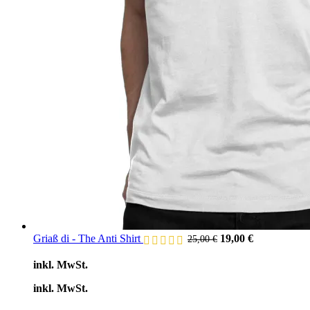
Ursprünglicher
Aktueller
Griaß di - The Anti Shirt
19,00
€
25,00
€
Preis
Preis
war:
ist:
inkl. MwSt.
25,00 €
19,00 €.
inkl. MwSt.