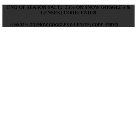
END OF SEASON SALE: -35% ON SNOW GOGGLES &
LENSES | CODE: END35
Heiß
-35% ON SNOW GOGGLES & LENSES | CODE: END35