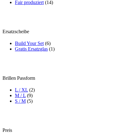
Fair produziert
(14)
Ersatzscheibe
Build Your Set
(6)
Gratis Ersatzglas
(1)
Brillen Passform
L / XL
(2)
M / L
(9)
S / M
(5)
Preis