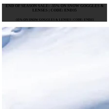
END OF SEASON SALE: -35% ON SNOW GOGGLES &
LENSES | CODE: END35
-35% ON SNOW GOGGLES & LENSES | CODE: END35