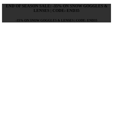
END OF SEASON SALE: -35% ON SNOW GOGGLES &
LENSES | CODE: END35
-35% ON SNOW GOGGLES & LENSES | CODE: END35