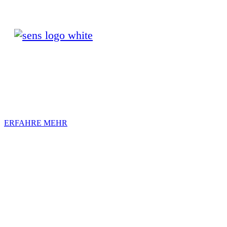
SEE MORE - PLAY MORE
Sehe mehr Details mit unseren Wetter-Spezifischen
Scheiben für Goggles & Sonnenbrillen.
ERFAHRE MEHR