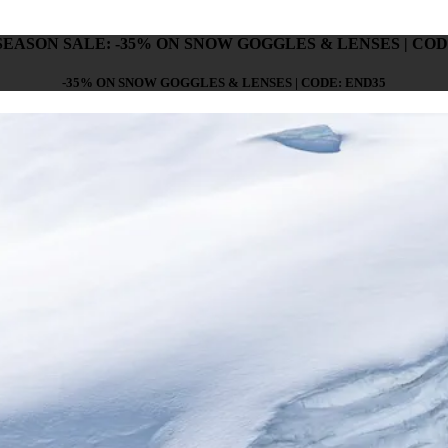
SEASON SALE: -35% ON SNOW GOGGLES & LENSES | COD
-35% ON SNOW GOGGLES & LENSES | CODE: END35