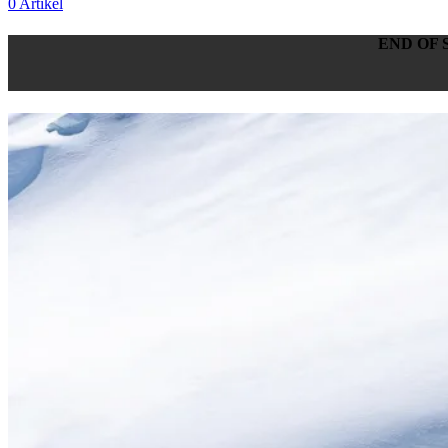
0
Artikel
END OF 