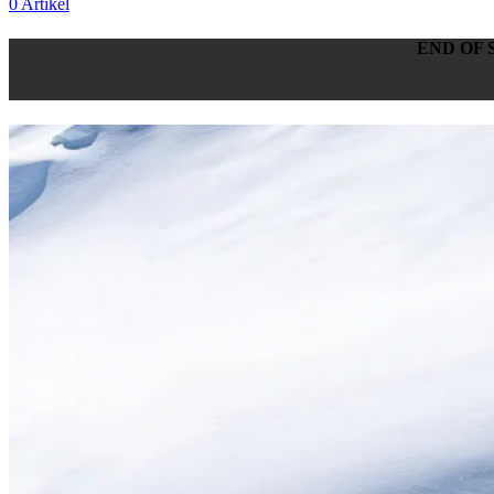
0
Artikel
END OF 