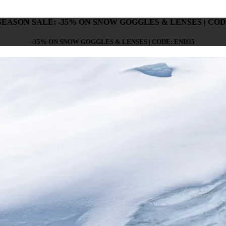
SEASON SALE: -35% ON SNOW GOGGLES & LENSES | COD
-35% ON SNOW GOGGLES & LENSES | CODE: END35