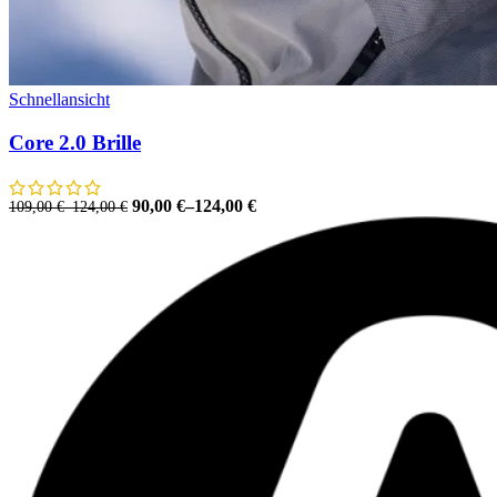
Schnellansicht
Core 2.0 Brille
90,00
€
–
124,00
€
109,00
€
–
124,00
€