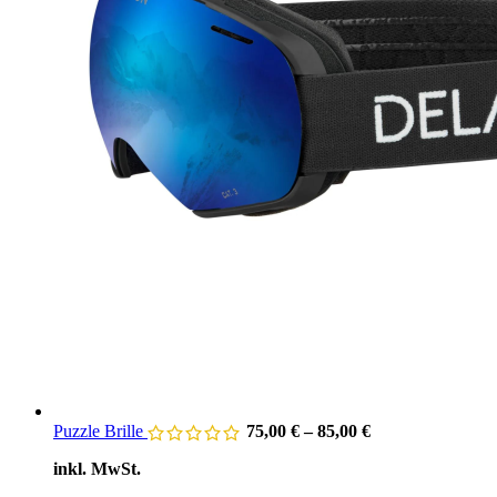
Puzzle Brille
75,00
€
–
85,00
€
inkl. MwSt.