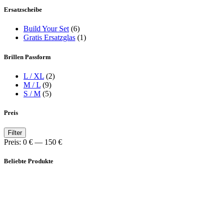
Ersatzscheibe
Build Your Set
(6)
Gratis Ersatzglas
(1)
Brillen Passform
L / XL
(2)
M / L
(9)
S / M
(5)
Preis
Min.
Max.
Filter
Preis
Preis
Preis:
0 €
—
150 €
Beliebte Produkte