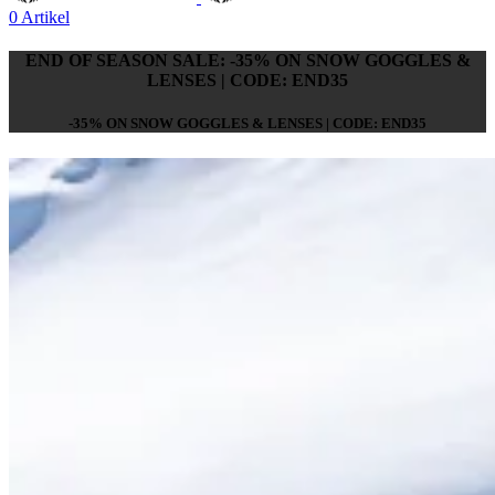
0
Artikel
END OF SEASON SALE: -35% ON SNOW GOGGLES &
LENSES | CODE: END35
-35% ON SNOW GOGGLES & LENSES | CODE: END35