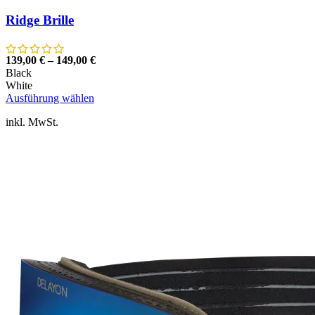
Ridge Brille
139,00
€
–
149,00
€
Black
White
Dieses
Ausführung wählen
Produkt
inkl. MwSt.
weist
mehrere
Varianten
auf.
Die
Optionen
können
auf
der
Produktseite
gewählt
werden