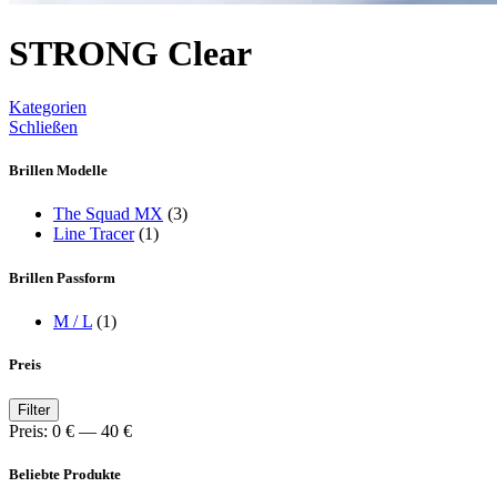
STRONG Clear
Kategorien
Schließen
Brillen Modelle
The Squad MX
(3)
Line Tracer
(1)
Brillen Passform
M / L
(1)
Preis
Min.
Max.
Filter
Preis
Preis
Preis:
0 €
—
40 €
Beliebte Produkte