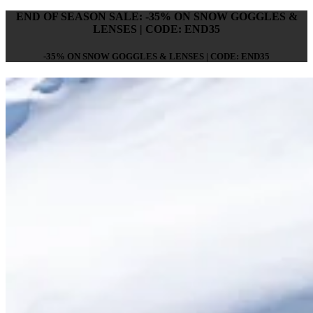
END OF SEASON SALE: -35% ON SNOW GOGGLES &
LENSES | CODE: END35
-35% ON SNOW GOGGLES & LENSES | CODE: END35