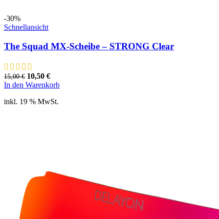
-30%
Schnellansicht
The Squad MX-Scheibe – STRONG Clear
Ursprünglicher
Aktueller
10,50
€
15,00
€
Preis
Preis
In den Warenkorb
war:
ist:
inkl. 19 % MwSt.
15,00 €
10,50 €.