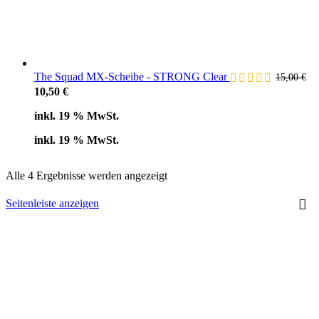
The Squad MX-Scheibe - STRONG Clear
15,00
€
Ursprünglicher
Aktueller
10,50
€
Preis
Preis
inkl. 19 % MwSt.
war:
ist:
15,00 €
10,50 €.
inkl. 19 % MwSt.
Nach
Alle 4 Ergebnisse werden angezeigt
Aktualität
sortiert
Seitenleiste anzeigen