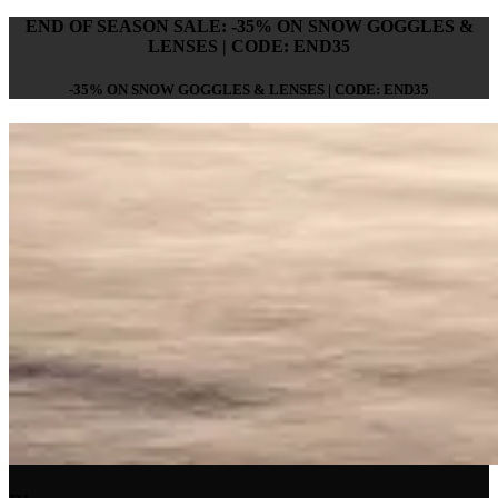
END OF SEASON SALE: -35% ON SNOW GOGGLES &
LENSES | CODE: END35
-35% ON SNOW GOGGLES & LENSES | CODE: END35