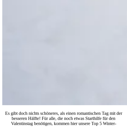
Es gibt doch nichts schöneres, als einen romantischen Tag mit der
besseren Hälfte! Für alle, die noch etwas Starthilfe für den
Valentinstag benötigen, kommen hier unsere Top 5 Winter-