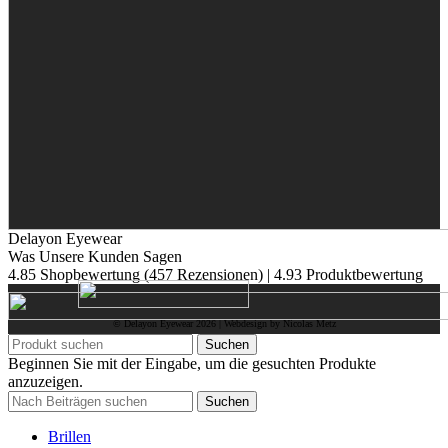
Delayon Eyewear
Was Unsere Kunden Sagen
4.85 Shopbewertung
(457 Rezensionen)
|
4.93 Produktbewertung
© Delayon Eyewear
2026
| Webdesign by Nicolas Metz
Suchen
Beginnen Sie mit der Eingabe, um die gesuchten Produkte
anzuzeigen.
Suchen
Brillen