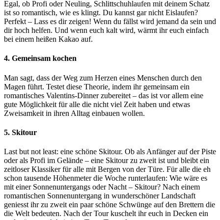
Egal, ob Profi oder Neuling, Schlittschuhlaufen mit deinem Schatz
ist so romantisch, wie es klingt. Du kannst gar nicht Eislaufen?
Perfekt – Lass es dir zeigen! Wenn du fällst wird jemand da sein und
dir hoch helfen. Und wenn euch kalt wird, wärmt ihr euch einfach
bei einem heißen Kakao auf.
4. Gemeinsam kochen
Man sagt, dass der Weg zum Herzen eines Menschen durch den
Magen führt. Testet diese Theorie, indem ihr gemeinsam ein
romantisches Valentins-Dinner zubereitet – das ist vor allem eine
gute Möglichkeit für alle die nicht viel Zeit haben und etwas
Zweisamkeit in ihren Alltag einbauen wollen.
5. Skitour
Last but not least: eine schöne Skitour. Ob als Anfänger auf der Piste
oder als Profi im Gelände – eine Skitour zu zweit ist und bleibt ein
zeitloser Klassiker für alle mit Bergen von der Türe. Für alle die eh
schon tausende Höhenmeter die Woche runterlaufen: Wie wäre es
mit einer Sonnenuntergangs oder Nacht – Skitour? Nach einem
romantischen Sonnenuntergang in wunderschöner Landschaft
geniesst ihr zu zweit ein paar schöne Schwünge auf den Brettern die
die Welt bedeuten. Nach der Tour kuschelt ihr euch in Decken ein