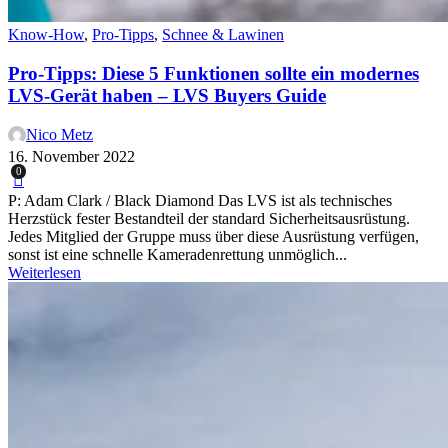
Know-How
,
Pro-Tipps
,
Schnee & Lawinen
Pro-Tipps: Diese 5 Funktionen sollte ein modernes
LVS-Gerät haben – LVS Buyers Guide
Nico Metz
16. November 2022
0
P: Adam Clark / Black Diamond Das LVS ist als technisches
Herzstück fester Bestandteil der standard Sicherheitsausrüstung.
Jedes Mitglied der Gruppe muss über diese Ausrüstung verfügen,
sonst ist eine schnelle Kameradenrettung unmöglich...
Weiterlesen