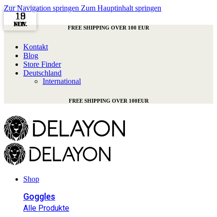
Zur Navigation springen
Zum Hauptinhalt springen
18
15
19
NOV.
NOV.
FEB.
FREE SHIPPING OVER 100 EUR
Kontakt
Blog
Store Finder
Deutschland
International
FREE SHIPPING OVER 100EUR
Shop
Goggles
Alle Produkte