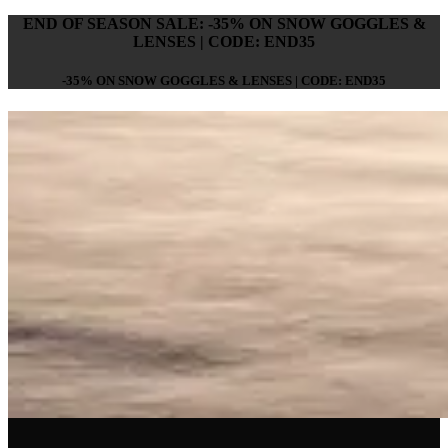
END OF SEASON SALE: -35% ON SNOW GOGGLES &
LENSES | CODE: END35
-35% ON SNOW GOGGLES & LENSES | CODE: END35