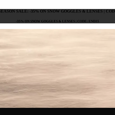
SEASON SALE: -35% ON SNOW GOGGLES & LENSES | COD
-35% ON SNOW GOGGLES & LENSES | CODE: END35