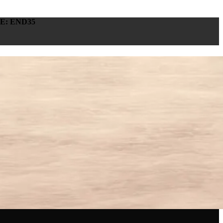
E: END35