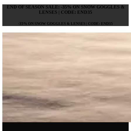
END OF SEASON SALE: -35% ON SNOW GOGGLES &
LENSES | CODE: END35
-35% ON SNOW GOGGLES & LENSES | CODE: END35