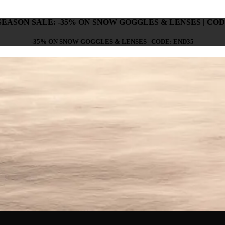
SEASON SALE: -35% ON SNOW GOGGLES & LENSES | COD
-35% ON SNOW GOGGLES & LENSES | CODE: END35