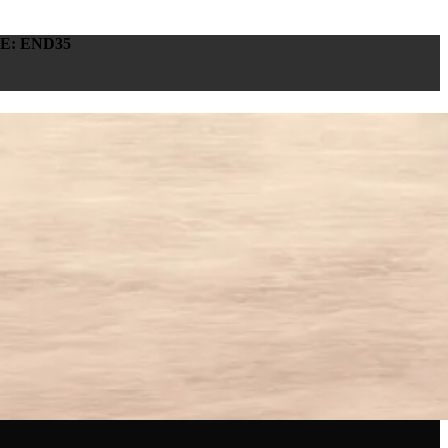
E: END35